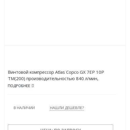
Винтовой компрессор Atlas Copco GX 7EP 10P
TM(200) производительностью 840 л/мин,
рабочим давлением в 10 атм и мощностью в 7 кВт.
ПОДРОБНЕЕ
Работает от сети напряжением в 380 В. Тип
привода – Ременной.
В НАЛИЧИИ
НАШЛИ ДЕШЕВЛЕ?