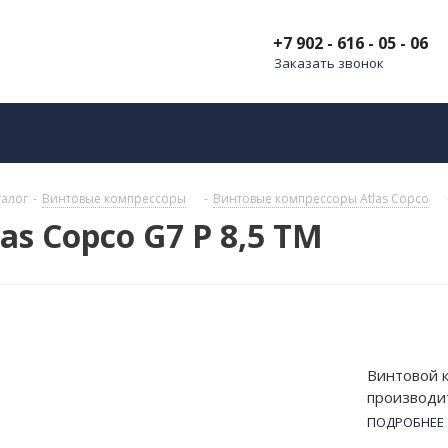
+7 902 - 616 - 05 - 06
Заказать звонок
талог
-
Винтовые компрессоры
-
Винтовые компрессоры Atlas Copco
s Copco G7 P 8,5 TM
Винтовой к
производит
атм и мощн
ПОДРОБНЕЕ
380 В. Осн