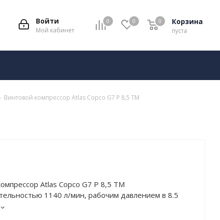
Войти
Корзина
0
0
0
Мой кабинет
пуста
-
Винтовой компрессор Atlas Copco G7 P 8,5 TM
омпрессор Atlas Copco G7 P 8,5 TM
ельностью 1140 л/мин, рабочим давлением в 8.5
остью в 7.5 кВт. Работает от сети напряжением в
ащён ресивером объёмом 270 л. Тип привода –