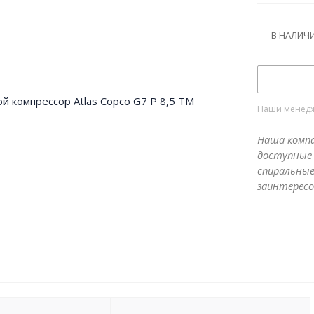
Ременной.
В НАЛИЧ
Наши менедже
Наша компа
доступные 
спиральные
заинтересо