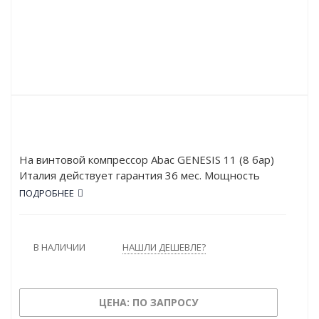
На винтовой компрессор Abac GENESIS 11 (8 бар)
Италия действует гарантия 36 мес. Мощность
двигателя GENESIS 11 (8 бар) составляет 11 кВт, а
ПОДРОБНЕЕ
рабочее давление – 8 атм. Устройство обладает
высокой производительностью: 1665 л/мин.
В НАЛИЧИИ
НАШЛИ ДЕШЕВЛЕ?
ЦЕНА: ПО ЗАПРОСУ