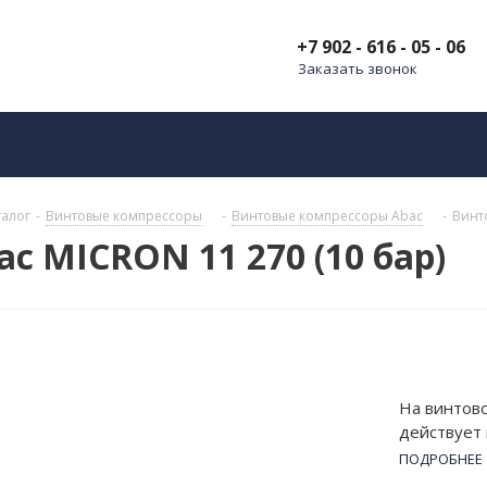
+7 902 - 616 - 05 - 06
Заказать звонок
талог
-
Винтовые компрессоры
-
Винтовые компрессоры Abac
-
Винт
c MICRON 11 270 (10 бар)
На винтово
действует
270 (10 ба
ПОДРОБНЕЕ
Устройство