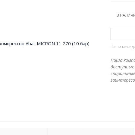
мин.
В НАЛИЧ
Наши менедже
Наша компа
доступные 
спиральные
заинтересо