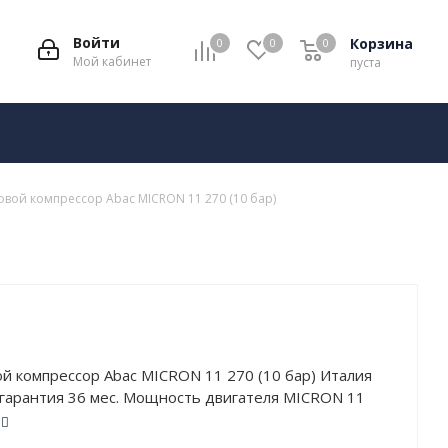
Войти
Корзина
0
0
0
Мой кабинет
пуста
овой компрессор Abac MICRON 11 270 (10 бар)
й компрессор Abac MICRON 11 270 (10 бар) Италия
 гарантия 36 мес. Мощность двигателя MICRON 11
р) составляет 11 кВт, а рабочее давление – 10 атм.
 обладает высокой производительностью: 1265 л/