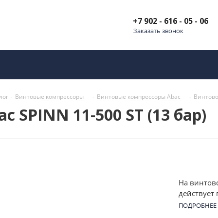
+7 902 - 616 - 05 - 06
Заказать звонок
лог
-
Винтовые компрессоры
-
Винтовые компрессоры Abac
-
Винтово
 SPINN 11-500 ST (13 бар)
На винтово
действует 
ST (13 бар)
ПОДРОБНЕЕ
Устройств