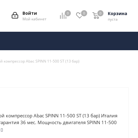
Войти
Корзина
0
0
0
Мой кабинет
пуста
й компрессор Abac SPINN 11-500 ST (13 бар)
й компрессор Abac SPINN 11-500 ST (13 бар) Италия
гарантия 36 мес. Мощность двигателя SPINN 11-500
 составляет 11 кВт, а рабочее давление – 13 атм.
о обладает высокой производительностью: 845 л/