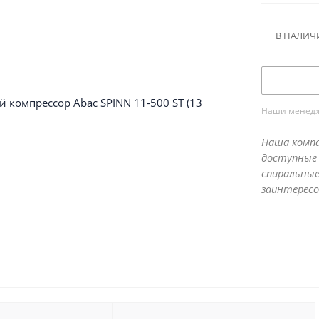
мин.
В НАЛИЧ
Наши менедже
Наша компа
доступные 
спиральные
заинтересо