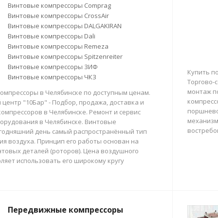
Винтовые компрессоры Comprag
Винтовые компрессоры CrossAir
Винтовые компрессоры DALGAKIRAN
Винтовые компрессоры Dali
Винтовые компрессоры Remeza
Винтовые компрессоры Spitzenreiter
Винтовые компрессоры ЗИФ
Купить п
Винтовые компрессоры ЧКЗ
Торгово-с
монтаж п
омпрессоры в Челябинске по доступным ценам.
компресс
центр "10Бар" - Подбор, продажа, доставка и
поршнево
омпрессоров в Челябинске. Ремонт и сервис
механизм
орудования в Челябинске. Винтовые
востребо
егодняшний день самый распространённый тип
тия воздуха. Принцип его работы основан на
товых деталей (роторов). Цена воздушного
ляет использовать его широкому кругу
Передвижные компрессоры