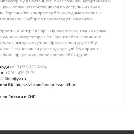
мпрессор б.у в Челябинске! У нас большой ассортимент и
 цены от лучших поставщиков по доступным ценам.
выбор линейки компрессор б/у. Выгодные условия. В
 под заказ. Подбор по параметрам и заказчика.
ервисный центр "10Бар" - Предлагает не только новые
ры, но и компрессоры БУ с Гарантией от сервисного
о очень Выгодным ценам! Предлагаем и другое б/у
ние. Если не нашли у нас подходящий б/у вариант -
сейчас - предложим новое с хорошей Скидкой!
родаж:
+7 (351) 723-02-04;
л:
+7 951-479-75-71
o10bar@ya.ru
ппа ВК:
https://vk.com/kompressor10bar
 по России и СНГ.