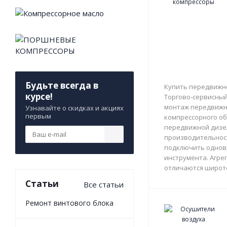
Будьте всегда в
Купить передвижно
курсе!
Торгово-сервисный 
монтаж передвижны
Узнавайте о скидках и акциях
первым
компрессорного об
передвижной дизе
производительност
подключить однов
инструмента. Агрег
отличаются широто
Статьи
Все статьи
Ремонт винтового блока