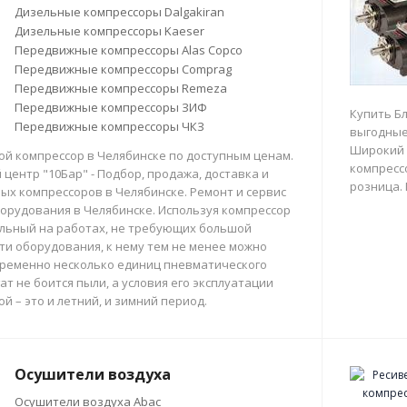
Дизельные компрессоры Dalgakiran
Дизельные компрессоры Kaeser
Передвижные компрессоры Alas Copco
Передвижные компрессоры Comprag
Передвижные компрессоры Remeza
Передвижные компрессоры ЗИФ
Купить Б
Передвижные компрессоры ЧКЗ
выгодные
Широкий 
й компрессор в Челябинске по доступным ценам.
компрессо
центр "10Бар" - Подбор, продажа, доставка и
розница.
х компрессоров в Челябинске. Ремонт и сервис
орудования в Челябинске. Используя компрессор
льный на работах, не требующих большой
и оборудования, к нему тем не менее можно
ременно несколько единиц пневматического
ат не боится пыли, а условия его эксплуатации
й – это и летний, и зимний период.
Осушители воздуха
Осушители воздуха Abac