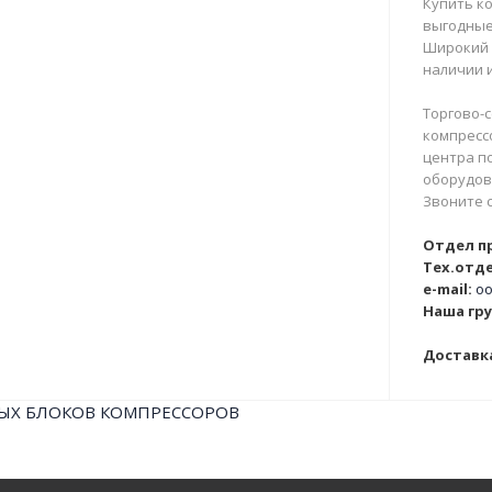
Купить ко
выгодные
Широкий 
наличии и
Торгово-с
компрессо
центра п
оборудова
Звоните 
Отдел п
Тех.отде
e-mail:
oo
Наша гру
Доставка