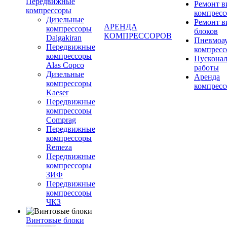
Передвижные
Ремонт 
компрессоры
компресс
Дизельные
Ремонт 
АРЕНДА
компрессоры
блоков
КОМПРЕССОРОВ
Dalgakiran
Пневмоа
Передвижные
компресс
компрессоры
Пускона
Alas Copco
работы
Дизельные
Аренда
компрессоры
компресс
Kaeser
Передвижные
компрессоры
Comprag
Передвижные
компрессоры
Remeza
Передвижные
компрессоры
ЗИФ
Передвижные
компрессоры
ЧКЗ
Винтовые блоки