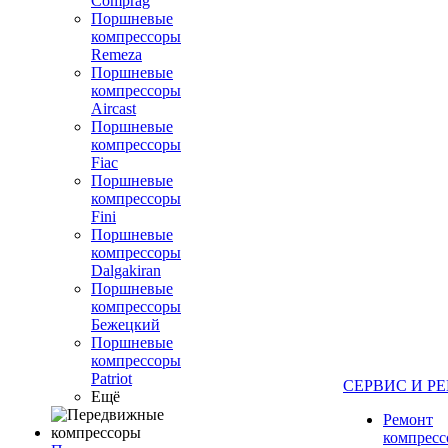
Comprag
Поршневые
компрессоры
Remeza
Поршневые
компрессоры
Aircast
Поршневые
компрессоры
Fiac
Поршневые
компрессоры
Fini
Поршневые
компрессоры
Dalgakiran
Поршневые
компрессоры
Бежецкий
Поршневые
компрессоры
Patriot
СЕРВИС И Р
Ещё
Ремонт
компресс