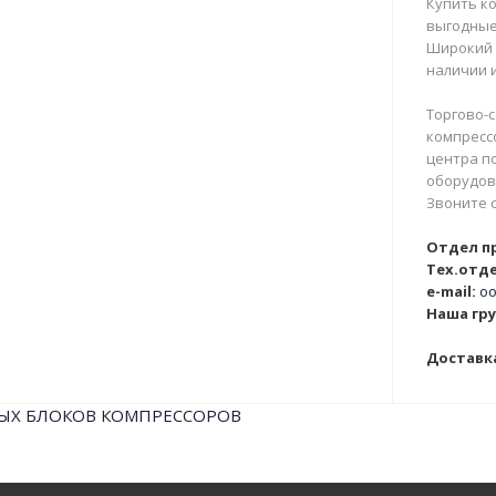
Купить ко
выгодные
Широкий 
наличии и
Торгово-с
компрессо
центра п
оборудова
Звоните 
Отдел п
Тех.отде
e-mail:
oo
Наша гру
Доставка