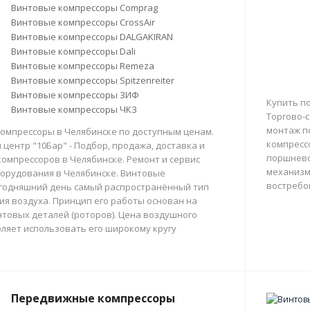
Винтовые компрессоры Comprag
Винтовые компрессоры CrossAir
Винтовые компрессоры DALGAKIRAN
Винтовые компрессоры Dali
Винтовые компрессоры Remeza
Винтовые компрессоры Spitzenreiter
Винтовые компрессоры ЗИФ
Купить п
Винтовые компрессоры ЧКЗ
Торгово-с
монтаж п
омпрессоры в Челябинске по доступным ценам.
компресс
центр "10Бар" - Подбор, продажа, доставка и
поршнево
омпрессоров в Челябинске. Ремонт и сервис
механизм
орудования в Челябинске. Винтовые
востребо
егодняшний день самый распространённый тип
тия воздуха. Принцип его работы основан на
товых деталей (роторов). Цена воздушного
ляет использовать его широкому кругу
Передвижные компрессоры