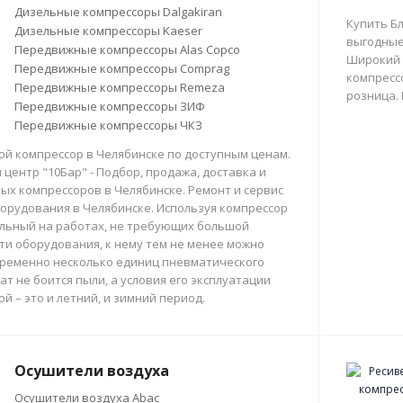
Дизельные компрессоры Dalgakiran
Купить Б
Дизельные компрессоры Kaeser
выгодные
Передвижные компрессоры Alas Copco
Широкий 
Передвижные компрессоры Comprag
компрессо
Передвижные компрессоры Remeza
розница.
Передвижные компрессоры ЗИФ
Передвижные компрессоры ЧКЗ
й компрессор в Челябинске по доступным ценам.
центр "10Бар" - Подбор, продажа, доставка и
х компрессоров в Челябинске. Ремонт и сервис
орудования в Челябинске. Используя компрессор
льный на работах, не требующих большой
и оборудования, к нему тем не менее можно
ременно несколько единиц пневматического
ат не боится пыли, а условия его эксплуатации
й – это и летний, и зимний период.
Осушители воздуха
Осушители воздуха Abac