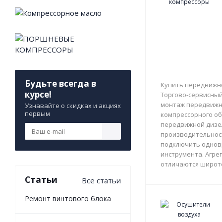
Будьте всегда в
Купить передвижно
курсе!
Торгово-сервисный 
монтаж передвижны
Узнавайте о скидках и акциях
первым
компрессорного об
передвижной дизе
производительност
подключить однов
инструмента. Агрег
отличаются широто
Статьи
Все статьи
Ремонт винтового блока