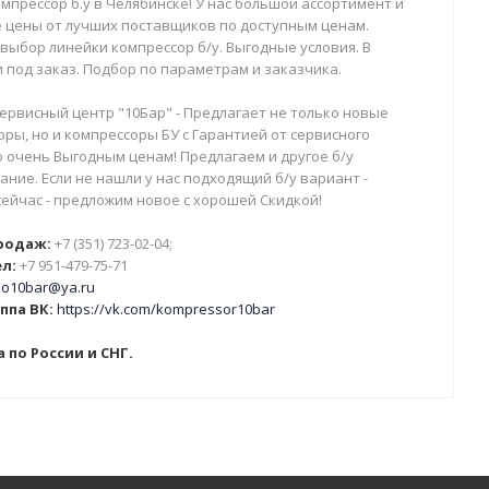
мпрессор б.у в Челябинске! У нас большой ассортимент и
 цены от лучших поставщиков по доступным ценам.
выбор линейки компрессор б/у. Выгодные условия. В
 под заказ. Подбор по параметрам и заказчика.
ервисный центр "10Бар" - Предлагает не только новые
ры, но и компрессоры БУ с Гарантией от сервисного
о очень Выгодным ценам! Предлагаем и другое б/у
ние. Если не нашли у нас подходящий б/у вариант -
сейчас - предложим новое с хорошей Скидкой!
родаж:
+7 (351) 723-02-04;
л:
+7 951-479-75-71
o10bar@ya.ru
ппа ВК:
https://vk.com/kompressor10bar
 по России и СНГ.