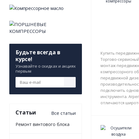
Будьте всегда в
Купить передвижно
курсе!
Торгово-сервисный 
монтаж передвижны
Узнавайте о скидках и акциях
первым
компрессорного об
передвижной дизе
производительност
подключить однов
инструмента. Агрег
отличаются широто
Статьи
Все статьи
Ремонт винтового блока