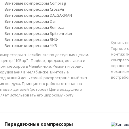
Винтовые компрессоры Comprag
Винтовые компрессоры CrossAir
Винтовые компрессоры DALGAKIRAN
Винтовые компрессоры Dali
Винтовые компрессоры Remeza
Винтовые компрессоры Spitzenreiter
Винтовые компрессоры ЗИФ
Купить п
Винтовые компрессоры ЧКЗ
Торгово-с
монтаж п
омпрессоры в Челябинске по доступным ценам.
компресс
центр "10Бар" - Подбор, продажа, доставка и
поршнево
омпрессоров в Челябинске. Ремонт и сервис
механизм
орудования в Челябинске. Винтовые
востребо
егодняшний день самый распространённый тип
тия воздуха. Принцип его работы основан на
товых деталей (роторов). Цена воздушного
ляет использовать его широкому кругу
Передвижные компрессоры