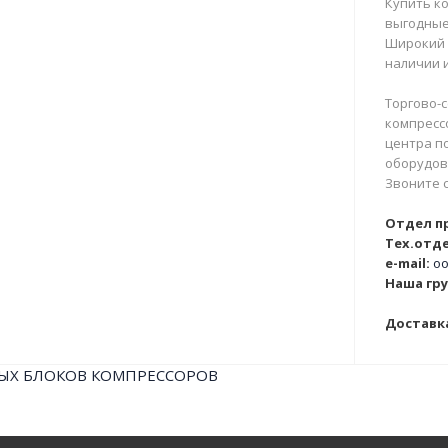
Купить ко
выгодные
Широкий 
наличии и
Торгово-с
компрессо
центра п
оборудова
Звоните 
Отдел п
Тех.отде
e-mail:
oo
Наша гру
Доставка