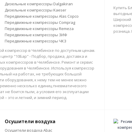
Дизельные компрессоры Dalgakiran
Купить Б
Дизельные компрессоры Kaeser
выгодные
Передвижные компрессоры Alas Copco
Широкий 
Передвижные компрессоры Comprag
компрессо
Передвижные компрессоры Remeza
розница.
Передвижные компрессоры ЗИФ
Передвижные компрессоры ЧКЗ
й компрессор в Челябинске по доступным ценам.
центр "10Бар" - Подбор, продажа, доставка и
х компрессоров в Челябинске. Ремонт и сервис
орудования в Челябинске. Используя компрессор
льный на работах, не требующих большой
и оборудования, к нему тем не менее можно
ременно несколько единиц пневматического
ат не боится пыли, а условия его эксплуатации
й – это и летний, и зимний период.
Осушители воздуха
Осушители воздуха Abac