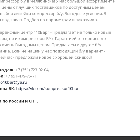
мпрессор б.у в Челябинске! У нас большой ассортимент и
 цены от лучших поставщиков по доступным ценам.
выбор линейки компрессор б/у. Выгодные условия. В
 под заказ. Подбор по параметрам и заказчика.
ервисный центр "10Бар" - Предлагает не только новые
ры, но и компрессоры БУ с Гарантией от сервисного
о очень Выгодным ценам! Предлагаем и другое б/у
ние. Если не нашли у нас подходящий б/у вариант -
сейчас - предложим новое с хорошей Скидкой!
родаж:
+7 (351) 723-02-04;
л:
+7 951-479-75-71
o10bar@ya.ru
ппа ВК:
https://vk.com/kompressor10bar
 по России и СНГ.