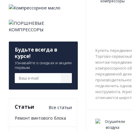
Будьте всегда в
Купить передвижно
курсе!
Торгово-сервисный 
монтаж передвижны
Узнавайте о скидках и акциях
первым
компрессорного об
передвижной дизе
производительност
подключить однов
инструмента. Агрег
отличаются широто
Статьи
Все статьи
Ремонт винтового блока