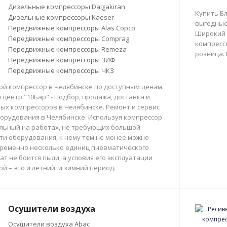
Дизельные компрессоры Dalgakiran
Купить Б
Дизельные компрессоры Kaeser
выгодные
Передвижные компрессоры Alas Copco
Широкий 
Передвижные компрессоры Comprag
компрессо
Передвижные компрессоры Remeza
розница.
Передвижные компрессоры ЗИФ
Передвижные компрессоры ЧКЗ
й компрессор в Челябинске по доступным ценам.
центр "10Бар" - Подбор, продажа, доставка и
х компрессоров в Челябинске. Ремонт и сервис
орудования в Челябинске. Используя компрессор
льный на работах, не требующих большой
и оборудования, к нему тем не менее можно
ременно несколько единиц пневматического
ат не боится пыли, а условия его эксплуатации
й – это и летний, и зимний период.
Осушители воздуха
Осушители воздуха Abac