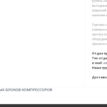
Купить ко
выгодные
Широкий 
наличии и
Торгово-с
компрессо
центра п
оборудова
Звоните 
Отдел п
Тех.отде
e-mail:
oo
Наша гру
Доставка