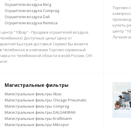
Осушители воздуха Berg
Торгово-
Осушители воздуха Comprag
компресс
Осушители воздуха Dali
производи
Осушители воздуха Remeza
купить р
центр "10
 центр "10Бар" - Продажа осушителей воздуха
Лучшая ц
 Челябинске! Доступные цены! Цена от
арантия! Быстрая доставка! Сервис! Вы можете
в Челябинске в компании Торгово-сервисный
тавка по Челябинской области и всей России, СНГ.
ите!
Магистральные фильтры
Магистральные фильтры Abac
Магистральные фильтры Chicago Pneumatic
Магистральные фильтры Comprag
Магистральные фильтры DALGAKIRAN
Магистральные фильтры Kraftmann
Магистральные фильтры Mikropor