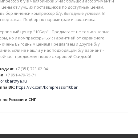
мпрессор б.у в Челябинске! У нас большой ассортимент и
 цены от лучших поставщиков по доступным ценам.
выбор линейки компрессор б/у. Выгодные условия. В
 под заказ. Подбор по параметрам и заказчика.
ервисный центр "10Бар" - Предлагает не только новые
ры, но и компрессоры БУ с Гарантией от сервисного
о очень Выгодным ценам! Предлагаем и другое б/у
ние. Если не нашли у нас подходящий б/у вариант -
сейчас - предложим новое с хорошей Скидкой!
родаж:
+7 (351) 723-02-04;
л:
+7 951-479-75-71
o10bar@ya.ru
ппа ВК:
https://vk.com/kompressor10bar
 по России и СНГ.