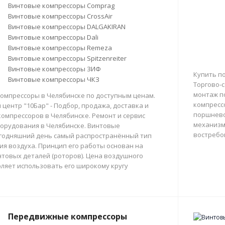
Винтовые компрессоры Comprag
Винтовые компрессоры CrossAir
Винтовые компрессоры DALGAKIRAN
Винтовые компрессоры Dali
Винтовые компрессоры Remeza
Винтовые компрессоры Spitzenreiter
Винтовые компрессоры ЗИФ
Купить п
Винтовые компрессоры ЧКЗ
Торгово-с
монтаж п
омпрессоры в Челябинске по доступным ценам.
компресс
центр "10Бар" - Подбор, продажа, доставка и
поршнево
омпрессоров в Челябинске. Ремонт и сервис
механизм
орудования в Челябинске. Винтовые
востребо
егодняшний день самый распространённый тип
тия воздуха. Принцип его работы основан на
товых деталей (роторов). Цена воздушного
ляет использовать его широкому кругу
Передвижные компрессоры