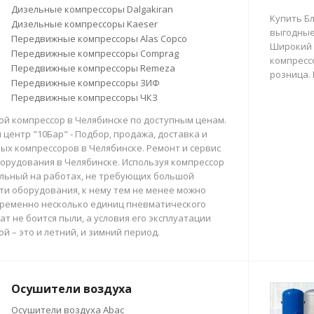
Дизельные компрессоры Dalgakiran
Купить Б
Дизельные компрессоры Kaeser
выгодные
Передвижные компрессоры Alas Copco
Широкий 
Передвижные компрессоры Comprag
компрессо
Передвижные компрессоры Remeza
розница.
Передвижные компрессоры ЗИФ
Передвижные компрессоры ЧКЗ
й компрессор в Челябинске по доступным ценам.
центр "10Бар" - Подбор, продажа, доставка и
х компрессоров в Челябинске. Ремонт и сервис
орудования в Челябинске. Используя компрессор
льный на работах, не требующих большой
и оборудования, к нему тем не менее можно
ременно несколько единиц пневматического
ат не боится пыли, а условия его эксплуатации
й – это и летний, и зимний период.
Осушители воздуха
Осушители воздуха Abac