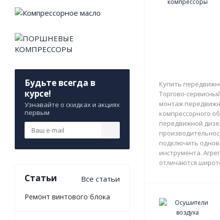
Будьте всегда в
Купить передвижно
курсе!
Торгово-сервисный 
монтаж передвижны
Узнавайте о скидках и акциях
первым
компрессорного об
передвижной дизе
производительност
подключить однов
инструмента. Агрег
отличаются широто
Статьи
Все статьи
Ремонт винтового блока