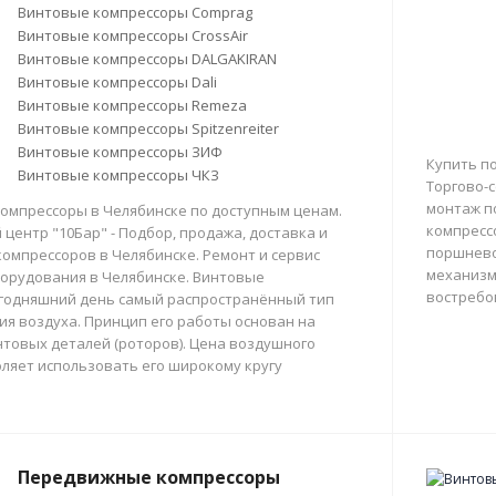
Винтовые компрессоры Comprag
Винтовые компрессоры CrossAir
Винтовые компрессоры DALGAKIRAN
Винтовые компрессоры Dali
Винтовые компрессоры Remeza
Винтовые компрессоры Spitzenreiter
Винтовые компрессоры ЗИФ
Купить п
Винтовые компрессоры ЧКЗ
Торгово-с
монтаж п
омпрессоры в Челябинске по доступным ценам.
компресс
центр "10Бар" - Подбор, продажа, доставка и
поршнево
омпрессоров в Челябинске. Ремонт и сервис
механизм
орудования в Челябинске. Винтовые
востребо
егодняшний день самый распространённый тип
тия воздуха. Принцип его работы основан на
товых деталей (роторов). Цена воздушного
ляет использовать его широкому кругу
Передвижные компрессоры