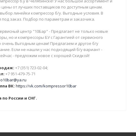
мпрессор б.у в Челябинске! У нас большой ассортимент и
 цены от лучших поставщиков по доступным ценам.
выбор линейки компрессор б/у. Выгодные условия. В
 под заказ. Подбор по параметрам и заказчика.
ервисный центр "10Бар" - Предлагает не только новые
ры, но и компрессоры БУ с Гарантией от сервисного
о очень Выгодным ценам! Предлагаем и другое б/у
ние. Если не нашли у нас подходящий б/у вариант -
сейчас - предложим новое с хорошей Скидкой!
родаж:
+7 (351) 723-02-04;
л:
+7 951-479-75-71
o10bar@ya.ru
ппа ВК:
https://vk.com/kompressor10bar
 по России и СНГ.