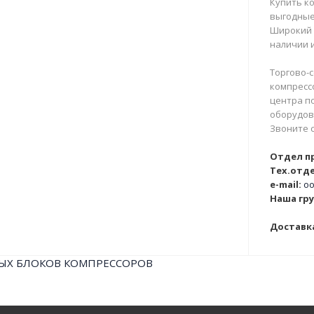
Купить ко
выгодные
Широкий 
наличии и
Торгово-с
компрессо
центра п
оборудова
Звоните 
Отдел п
Тех.отде
e-mail:
oo
Наша гру
Доставка