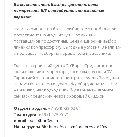
Вы можете очень быстро сравнить цены
компрессора Б/У и подобрать оптимальные
вариант.
Купить компрессор б.у в Челябинске! У нас большой
ассортимент и выгодные цены от лучших
поставщиков по доступным ценам. Широкий выбор
линейки компрессор б/у. Выгодные условия. В наличии
и под заказ. Подбор по параметрам и заказчика.
Торгово-сервисный центр "10Бар" - Предлагает не
только новые компрессоры, но и компрессоры БУ с
Гарантией от сервисного центра по очень Выгодным
ценам! Предлагаем и другое б/у оборудование. Если
не нашли у нас подходящий б/у вариант - Звоните
сейчас - предложим новое с хорошей Скидкой!
Отдел продаж:
+7 (351) 723-02-04;
Тех.отдел:
+7 951-479-75-71
e-mail:
ooo10bar@ya.ru
Наша группа ВК:
https://vk.com/kompressor10bar