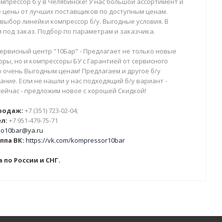
мпрессор б.у в Челябинске! У нас большой ассортимент и
 цены от лучших поставщиков по доступным ценам.
выбор линейки компрессор б/у. Выгодные условия. В
 под заказ. Подбор по параметрам и заказчика.
ервисный центр "10Бар" - Предлагает не только новые
ры, но и компрессоры БУ с Гарантией от сервисного
о очень Выгодным ценам! Предлагаем и другое б/у
ние. Если не нашли у нас подходящий б/у вариант -
сейчас - предложим новое с хорошей Скидкой!
родаж:
+7 (351) 723-02-04;
л:
+7 951-479-75-71
o10bar@ya.ru
ппа ВК:
https://vk.com/kompressor10bar
 по России и СНГ.