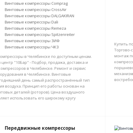
Винтовые компрессоры Comprag
Винтовые компрессоры CrossAir
Винтовые компрессоры DALGAKIRAN
Винтовые компрессоры Dali
Винтовые компрессоры Remeza
Винтовые компрессоры Spitzenreiter
Винтовые компрессоры ЗИФ
Купить п
Винтовые компрессоры ЧКЗ
Торгово-с
монтаж п
омпрессоры в Челябинске по доступным ценам.
компресс
центр "10Бар" - Подбор, продажа, доставка и
поршнево
омпрессоров в Челябинске. Ремонт и сервис
механизм
орудования в Челябинске. Винтовые
востребо
егодняшний день самый распространённый тип
тия воздуха. Принцип его работы основан на
товых деталей (роторов). Цена воздушного
ляет использовать его широкому кругу
Передвижные компрессоры