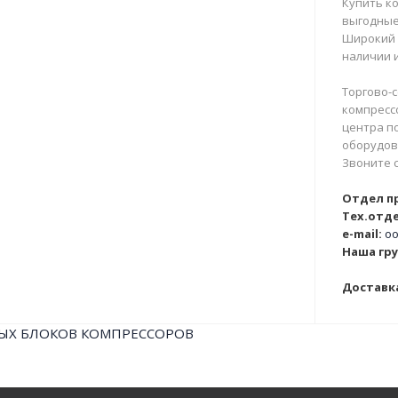
Купить ко
выгодные
Широкий 
наличии и
Торгово-с
компрессо
центра п
оборудова
Звоните 
Отдел п
Тех.отде
e-mail:
oo
Наша гру
Доставка