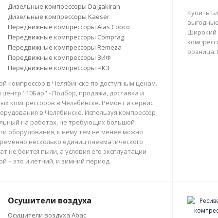
Дизельные компрессоры Dalgakiran
Купить Б
Дизельные компрессоры Kaeser
выгодные
Передвижные компрессоры Alas Copco
Широкий 
Передвижные компрессоры Comprag
компрессо
Передвижные компрессоры Remeza
розница.
Передвижные компрессоры ЗИФ
Передвижные компрессоры ЧКЗ
й компрессор в Челябинске по доступным ценам.
центр "10Бар" - Подбор, продажа, доставка и
х компрессоров в Челябинске. Ремонт и сервис
орудования в Челябинске. Используя компрессор
льный на работах, не требующих большой
и оборудования, к нему тем не менее можно
ременно несколько единиц пневматического
ат не боится пыли, а условия его эксплуатации
й – это и летний, и зимний период.
Осушители воздуха
Осушители воздуха Abac