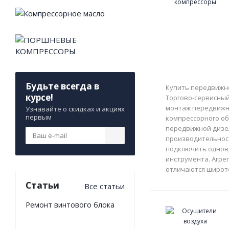
Будьте всегда в
Купить передвижно
курсе!
Торгово-сервисный 
монтаж передвижны
Узнавайте о скидках и акциях
первым
компрессорного об
передвижной дизе
производительност
подключить однов
инструмента. Агрег
отличаются широто
Статьи
Все статьи
Ремонт винтового блока