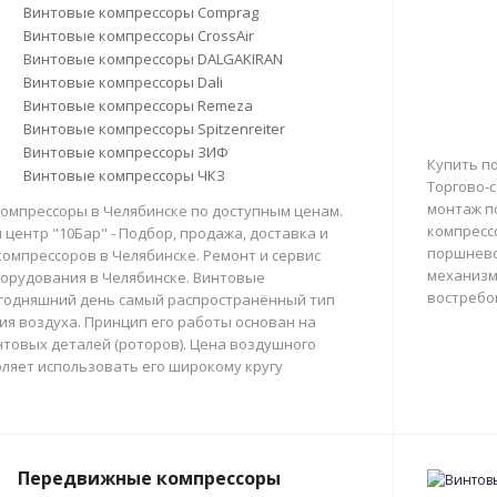
Винтовые компрессоры Comprag
Винтовые компрессоры CrossAir
Винтовые компрессоры DALGAKIRAN
Винтовые компрессоры Dali
Винтовые компрессоры Remeza
Винтовые компрессоры Spitzenreiter
Винтовые компрессоры ЗИФ
Купить п
Винтовые компрессоры ЧКЗ
Торгово-с
монтаж п
омпрессоры в Челябинске по доступным ценам.
компресс
центр "10Бар" - Подбор, продажа, доставка и
поршнево
омпрессоров в Челябинске. Ремонт и сервис
механизм
орудования в Челябинске. Винтовые
востребо
егодняшний день самый распространённый тип
тия воздуха. Принцип его работы основан на
товых деталей (роторов). Цена воздушного
ляет использовать его широкому кругу
Передвижные компрессоры