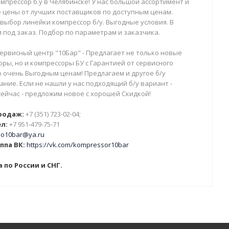
мпрессор б.у в Челябинске! У нас большой ассортимент и
 цены от лучших поставщиков по доступным ценам.
выбор линейки компрессор б/у. Выгодные условия. В
 под заказ. Подбор по параметрам и заказчика.
ервисный центр "10Бар" - Предлагает не только новые
ры, но и компрессоры БУ с Гарантией от сервисного
о очень Выгодным ценам! Предлагаем и другое б/у
ние. Если не нашли у нас подходящий б/у вариант -
сейчас - предложим новое с хорошей Скидкой!
родаж:
+7 (351) 723-02-04;
л:
+7 951-479-75-71
o10bar@ya.ru
ппа ВК:
https://vk.com/kompressor10bar
 по России и СНГ.