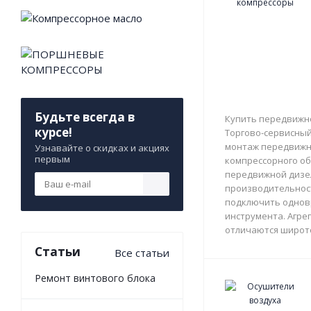
Будьте всегда в
Купить передвижно
курсе!
Торгово-сервисный 
монтаж передвижны
Узнавайте о скидках и акциях
первым
компрессорного об
передвижной дизе
производительност
подключить однов
инструмента. Агрег
отличаются широто
Статьи
Все статьи
Ремонт винтового блока