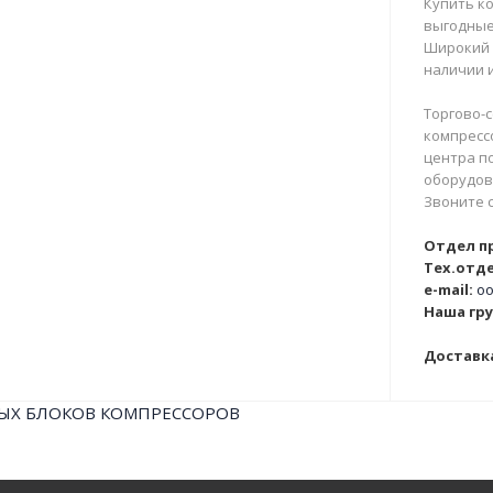
Купить ко
выгодные
Широкий 
наличии и
Торгово-с
компрессо
центра п
оборудова
Звоните 
Отдел п
Тех.отде
e-mail:
oo
Наша гру
Доставка