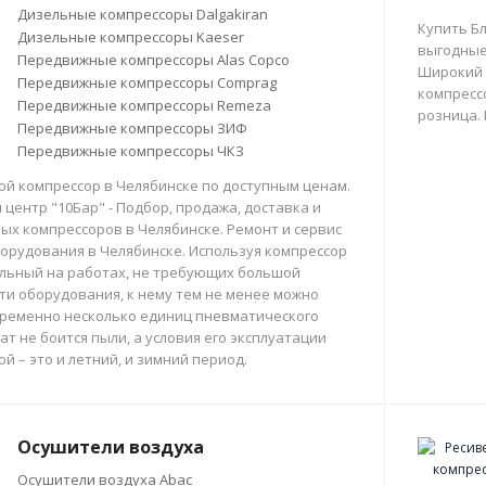
Дизельные компрессоры Dalgakiran
Купить Б
Дизельные компрессоры Kaeser
выгодные
Передвижные компрессоры Alas Copco
Широкий 
Передвижные компрессоры Comprag
компрессо
Передвижные компрессоры Remeza
розница.
Передвижные компрессоры ЗИФ
Передвижные компрессоры ЧКЗ
й компрессор в Челябинске по доступным ценам.
центр "10Бар" - Подбор, продажа, доставка и
х компрессоров в Челябинске. Ремонт и сервис
орудования в Челябинске. Используя компрессор
льный на работах, не требующих большой
и оборудования, к нему тем не менее можно
ременно несколько единиц пневматического
ат не боится пыли, а условия его эксплуатации
й – это и летний, и зимний период.
Осушители воздуха
Осушители воздуха Abac