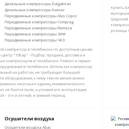
Дизельные компрессоры Dalgakiran
Купить Б
Дизельные компрессоры Kaeser
выгодные
Передвижные компрессоры Alas Copco
Широкий 
Передвижные компрессоры Comprag
компрессо
Передвижные компрессоры Remeza
розница.
Передвижные компрессоры ЗИФ
Передвижные компрессоры ЧКЗ
й компрессор в Челябинске по доступным ценам.
центр "10Бар" - Подбор, продажа, доставка и
х компрессоров в Челябинске. Ремонт и сервис
орудования в Челябинске. Используя компрессор
льный на работах, не требующих большой
и оборудования, к нему тем не менее можно
ременно несколько единиц пневматического
ат не боится пыли, а условия его эксплуатации
й – это и летний, и зимний период.
Осушители воздуха
Осушители воздуха Abac