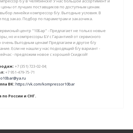
мпрессор б.у в Челябинске! У нас большой ассортимент и
 цены от лучших поставщиков по доступным ценам.
выбор линейки компрессор б/у. Выгодные условия. В
 под заказ. Подбор по параметрам и заказчика.
ервисный центр "10Бар" - Предлагает не только новые
ры, но и компрессоры БУ с Гарантией от сервисного
о очень Выгодным ценам! Предлагаем и другое б/у
ние. Если не нашли у нас подходящий б/у вариант -
сейчас - предложим новое с хорошей Скидкой!
родаж:
+7 (351) 723-02-04;
л:
+7 951-479-75-71
o10bar@ya.ru
ппа ВК:
https://vk.com/kompressor10bar
 по России и СНГ.