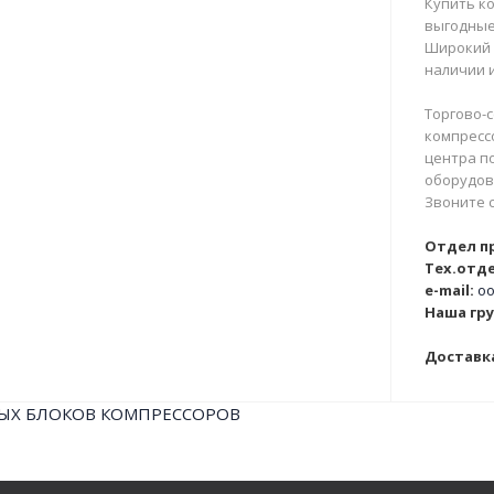
Купить ко
выгодные
Широкий 
наличии и
Торгово-с
компрессо
центра п
оборудова
Звоните 
Отдел п
Тех.отде
e-mail:
oo
Наша гру
Доставка