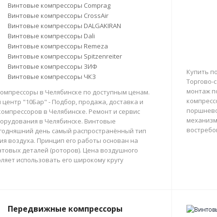
Винтовые компрессоры Comprag
Винтовые компрессоры CrossAir
Винтовые компрессоры DALGAKIRAN
Винтовые компрессоры Dali
Винтовые компрессоры Remeza
Винтовые компрессоры Spitzenreiter
Винтовые компрессоры ЗИФ
Купить п
Винтовые компрессоры ЧКЗ
Торгово-с
монтаж п
омпрессоры в Челябинске по доступным ценам.
компресс
центр "10Бар" - Подбор, продажа, доставка и
поршнево
омпрессоров в Челябинске. Ремонт и сервис
механизм
орудования в Челябинске. Винтовые
востребо
егодняшний день самый распространённый тип
тия воздуха. Принцип его работы основан на
товых деталей (роторов). Цена воздушного
ляет использовать его широкому кругу
Передвижные компрессоры