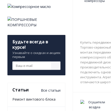
Будьте всегда в
Купить передвижно
курсе!
Торгово-сервисный 
монтаж передвижны
Узнавайте о скидках и акциях
первым
компрессорного об
передвижной дизе
производительност
подключить однов
инструмента. Агрег
отличаются широто
Статьи
Все статьи
Ремонт винтового блока