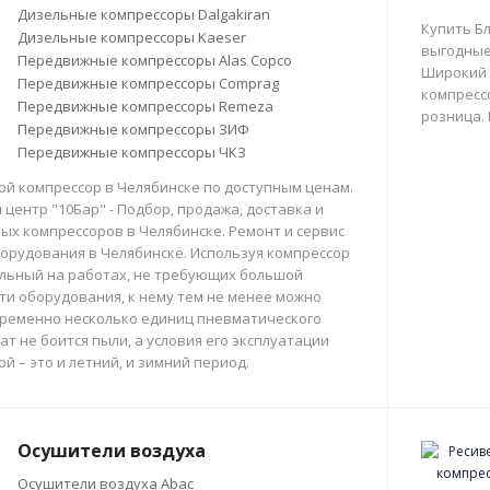
Дизельные компрессоры Dalgakiran
Купить Б
Дизельные компрессоры Kaeser
выгодные
Передвижные компрессоры Alas Copco
Широкий 
Передвижные компрессоры Comprag
компрессо
Передвижные компрессоры Remeza
розница.
Передвижные компрессоры ЗИФ
Передвижные компрессоры ЧКЗ
й компрессор в Челябинске по доступным ценам.
центр "10Бар" - Подбор, продажа, доставка и
х компрессоров в Челябинске. Ремонт и сервис
орудования в Челябинске. Используя компрессор
льный на работах, не требующих большой
и оборудования, к нему тем не менее можно
ременно несколько единиц пневматического
ат не боится пыли, а условия его эксплуатации
й – это и летний, и зимний период.
Осушители воздуха
Осушители воздуха Abac