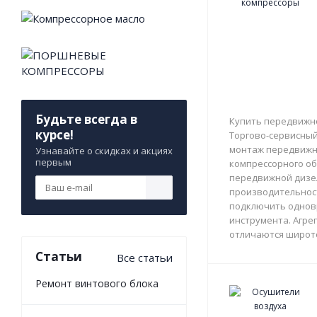
Будьте всегда в
Купить передвижно
курсе!
Торгово-сервисный 
монтаж передвижны
Узнавайте о скидках и акциях
первым
компрессорного об
передвижной дизе
производительност
подключить однов
инструмента. Агрег
отличаются широто
Статьи
Все статьи
Ремонт винтового блока