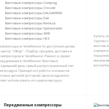
Винтовые компрессоры Comprag
Винтовые компрессоры CrossAir
Винтовые компрессоры DALGAKIRAN
Винтовые компрессоры Dali
Винтовые компрессоры Remeza
Винтовые компрессоры Spitzenreiter
Винтовые компрессоры ЗИФ
Купить п
Винтовые компрессоры ЧКЗ
Торгово-с
монтаж п
омпрессоры в Челябинске по доступным ценам.
компресс
центр "10Бар" - Подбор, продажа, доставка и
поршнево
омпрессоров в Челябинске. Ремонт и сервис
механизм
орудования в Челябинске. Винтовые
востребо
егодняшний день самый распространённый тип
тия воздуха. Принцип его работы основан на
товых деталей (роторов). Цена воздушного
ляет использовать его широкому кругу
Передвижные компрессоры