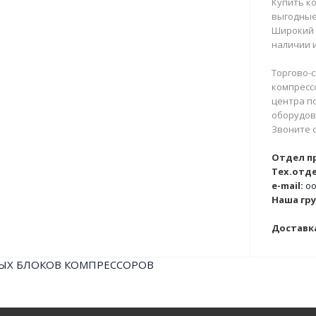
Купить ко
выгодные
Широкий 
наличии и
Торгово-с
компрессо
центра п
оборудова
Звоните 
Отдел п
Тех.отде
e-mail:
oo
Наша гру
Доставка