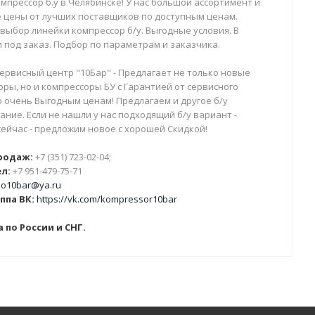
мпрессор б.у в Челябинске! У нас большой ассортимент и
 цены от лучших поставщиков по доступным ценам.
выбор линейки компрессор б/у. Выгодные условия. В
 под заказ. Подбор по параметрам и заказчика.
ервисный центр "10Бар" - Предлагает не только новые
ры, но и компрессоры БУ с Гарантией от сервисного
о очень Выгодным ценам! Предлагаем и другое б/у
ние. Если не нашли у нас подходящий б/у вариант -
сейчас - предложим новое с хорошей Скидкой!
родаж:
+7 (351) 723-02-04;
л:
+7 951-479-75-71
o10bar@ya.ru
ппа ВК:
https://vk.com/kompressor10bar
 по России и СНГ.