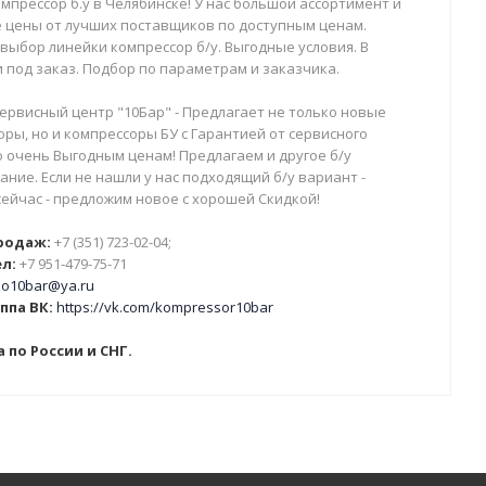
мпрессор б.у в Челябинске! У нас большой ассортимент и
 цены от лучших поставщиков по доступным ценам.
выбор линейки компрессор б/у. Выгодные условия. В
 под заказ. Подбор по параметрам и заказчика.
ервисный центр "10Бар" - Предлагает не только новые
ры, но и компрессоры БУ с Гарантией от сервисного
о очень Выгодным ценам! Предлагаем и другое б/у
ние. Если не нашли у нас подходящий б/у вариант -
сейчас - предложим новое с хорошей Скидкой!
родаж:
+7 (351) 723-02-04;
л:
+7 951-479-75-71
o10bar@ya.ru
ппа ВК:
https://vk.com/kompressor10bar
 по России и СНГ.