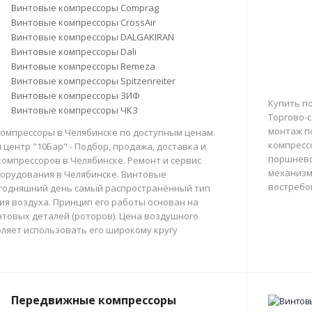
Винтовые компрессоры Comprag
Винтовые компрессоры CrossAir
Винтовые компрессоры DALGAKIRAN
Винтовые компрессоры Dali
Винтовые компрессоры Remeza
Винтовые компрессоры Spitzenreiter
Винтовые компрессоры ЗИФ
Купить п
Винтовые компрессоры ЧКЗ
Торгово-с
монтаж п
омпрессоры в Челябинске по доступным ценам.
компресс
центр "10Бар" - Подбор, продажа, доставка и
поршнево
омпрессоров в Челябинске. Ремонт и сервис
механизм
орудования в Челябинске. Винтовые
востребо
егодняшний день самый распространённый тип
тия воздуха. Принцип его работы основан на
товых деталей (роторов). Цена воздушного
ляет использовать его широкому кругу
Передвижные компрессоры