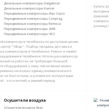
Дизельные компрессоры Dalgakiran
Купить Б
Дизельные компрессоры Kaeser
выгодные
Передвижные компрессоры Alas Copco
Широкий 
Передвижные компрессоры Comprag
компрессо
Передвижные компрессоры Remeza
розница.
Передвижные компрессоры ЗИФ
Передвижные компрессоры ЧКЗ
й компрессор в Челябинске по доступным ценам.
центр "10Бар" - Подбор, продажа, доставка и
х компрессоров в Челябинске. Ремонт и сервис
орудования в Челябинске. Используя компрессор
льный на работах, не требующих большой
и оборудования, к нему тем не менее можно
ременно несколько единиц пневматического
ат не боится пыли, а условия его эксплуатации
й – это и летний, и зимний период.
Осушители воздуха
Осушители воздуха Abac