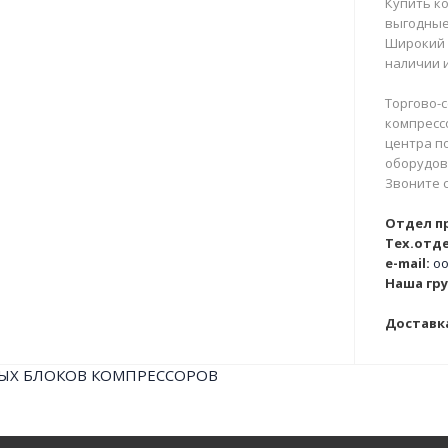
Купить ко
выгодные
Широкий 
наличии и
Торгово-с
компрессо
центра п
оборудова
Звоните 
Отдел п
Тех.отде
e-mail:
oo
Наша гру
Доставка