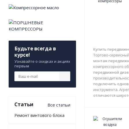
Будьте всегда в
Купить передвижно
курсе!
Торгово-сервисный 
монтаж передвижны
Узнавайте о скидках и акциях
первым
компрессорного об
передвижной дизе
производительност
подключить однов
инструмента. Агрег
отличаются широто
Статьи
Все статьи
Ремонт винтового блока