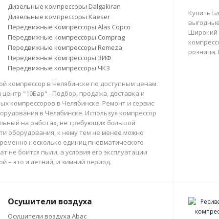
Дизельные компрессоры Dalgakiran
Купить Б
Дизельные компрессоры Kaeser
выгодные
Передвижные компрессоры Alas Copco
Широкий 
Передвижные компрессоры Comprag
компрессо
Передвижные компрессоры Remeza
розница.
Передвижные компрессоры ЗИФ
Передвижные компрессоры ЧКЗ
й компрессор в Челябинске по доступным ценам.
центр "10Бар" - Подбор, продажа, доставка и
х компрессоров в Челябинске. Ремонт и сервис
орудования в Челябинске. Используя компрессор
льный на работах, не требующих большой
и оборудования, к нему тем не менее можно
ременно несколько единиц пневматического
ат не боится пыли, а условия его эксплуатации
й – это и летний, и зимний период.
Осушители воздуха
Осушители воздуха Abac