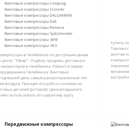
Винтовые компрессоры Comprag
Винтовые компрессоры CrossAir
Винтовые компрессоры DALGAKIRAN
Винтовые компрессоры Dali
Винтовые компрессоры Remeza
Винтовые компрессоры Spitzenreiter
Винтовые компрессоры ЗИФ
Купить п
Винтовые компрессоры ЧКЗ
Торгово-с
монтаж п
омпрессоры в Челябинске по доступным ценам.
компресс
центр "10Бар" - Подбор, продажа, доставка и
поршнево
омпрессоров в Челябинске. Ремонт и сервис
механизм
орудования в Челябинске. Винтовые
востребо
егодняшний день самый распространённый тип
тия воздуха. Принцип его работы основан на
товых деталей (роторов). Цена воздушного
ляет использовать его широкому кругу
Передвижные компрессоры