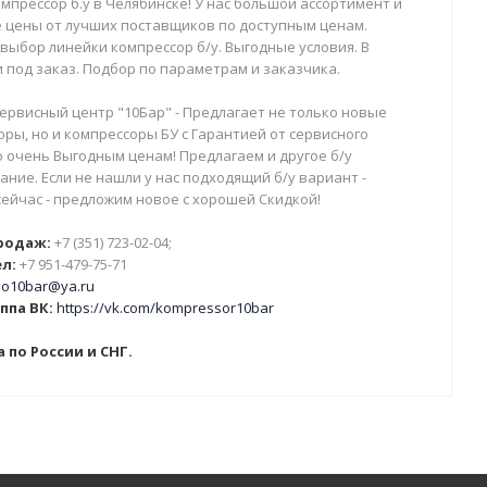
мпрессор б.у в Челябинске! У нас большой ассортимент и
 цены от лучших поставщиков по доступным ценам.
выбор линейки компрессор б/у. Выгодные условия. В
 под заказ. Подбор по параметрам и заказчика.
ервисный центр "10Бар" - Предлагает не только новые
ры, но и компрессоры БУ с Гарантией от сервисного
о очень Выгодным ценам! Предлагаем и другое б/у
ние. Если не нашли у нас подходящий б/у вариант -
сейчас - предложим новое с хорошей Скидкой!
родаж:
+7 (351) 723-02-04;
л:
+7 951-479-75-71
o10bar@ya.ru
ппа ВК:
https://vk.com/kompressor10bar
 по России и СНГ.