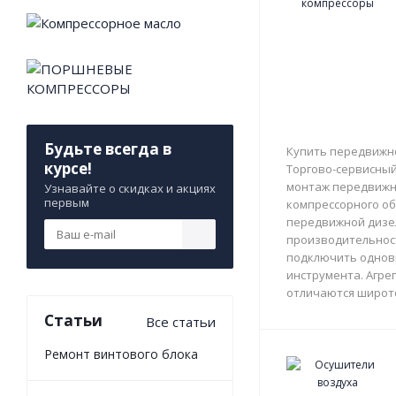
Будьте всегда в
Купить передвижно
курсе!
Торгово-сервисный 
монтаж передвижны
Узнавайте о скидках и акциях
первым
компрессорного об
передвижной дизе
производительност
подключить однов
инструмента. Агрег
отличаются широто
Статьи
Все статьи
Ремонт винтового блока