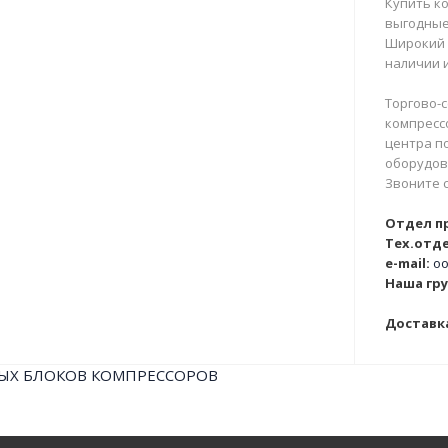
Купить ко
выгодные
Широкий 
наличии и
Торгово-с
компрессо
центра п
оборудова
Звоните 
Отдел п
Тех.отде
e-mail:
oo
Наша гру
Доставка