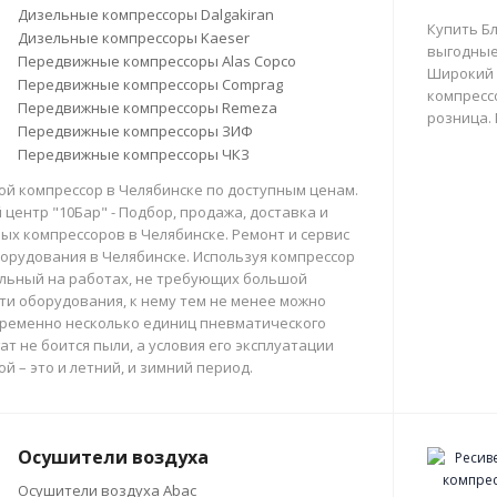
Дизельные компрессоры Dalgakiran
Купить Б
Дизельные компрессоры Kaeser
выгодные
Передвижные компрессоры Alas Copco
Широкий 
Передвижные компрессоры Comprag
компрессо
Передвижные компрессоры Remeza
розница.
Передвижные компрессоры ЗИФ
Передвижные компрессоры ЧКЗ
й компрессор в Челябинске по доступным ценам.
центр "10Бар" - Подбор, продажа, доставка и
х компрессоров в Челябинске. Ремонт и сервис
орудования в Челябинске. Используя компрессор
льный на работах, не требующих большой
и оборудования, к нему тем не менее можно
ременно несколько единиц пневматического
ат не боится пыли, а условия его эксплуатации
й – это и летний, и зимний период.
Осушители воздуха
Осушители воздуха Abac