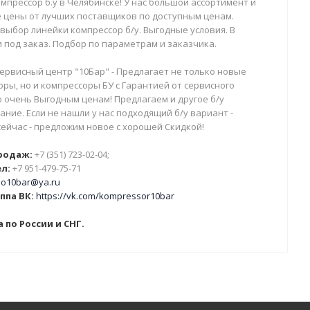
мпрессор б.у в Челябинске! У нас большой ассортимент и
 цены от лучших поставщиков по доступным ценам.
выбор линейки компрессор б/у. Выгодные условия. В
 под заказ. Подбор по параметрам и заказчика.
ервисный центр "10Бар" - Предлагает не только новые
ры, но и компрессоры БУ с Гарантией от сервисного
о очень Выгодным ценам! Предлагаем и другое б/у
ние. Если не нашли у нас подходящий б/у вариант -
сейчас - предложим новое с хорошей Скидкой!
родаж:
+7 (351) 723-02-04;
л:
+7 951-479-75-71
o10bar@ya.ru
ппа ВК:
https://vk.com/kompressor10bar
 по России и СНГ.