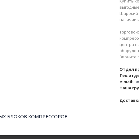
Купить ко
выгодные
Широкий 
наличии и
Торгово-с
компрессо
центра п
оборудова
Звоните 
Отдел п
Тех.отде
e-mail:
oo
Наша гру
Доставка