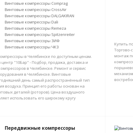
Винтовые компрессоры Comprag
Винтовые компрессоры CrossAir
Винтовые компрессоры DALGAKIRAN
Винтовые компрессоры Dali
Винтовые компрессоры Remeza
Винтовые компрессоры Spitzenreiter
Винтовые компрессоры ЗИФ
Купить п
Винтовые компрессоры ЧКЗ
Торгово-с
монтаж п
омпрессоры в Челябинске по доступным ценам.
компресс
центр "10Бар" - Подбор, продажа, доставка и
поршнево
омпрессоров в Челябинске. Ремонт и сервис
механизм
орудования в Челябинске. Винтовые
востребо
егодняшний день самый распространённый тип
тия воздуха. Принцип его работы основан на
товых деталей (роторов). Цена воздушного
ляет использовать его широкому кругу
Передвижные компрессоры