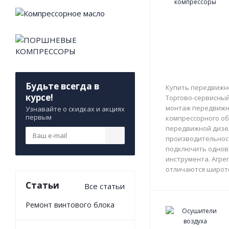
Будьте всегда в
Купить передвижно
курсе!
Торгово-сервисный 
монтаж передвижны
Узнавайте о скидках и акциях
первым
компрессорного об
передвижной дизе
производительност
подключить однов
инструмента. Агрег
отличаются широто
Статьи
Все статьи
Ремонт винтового блока