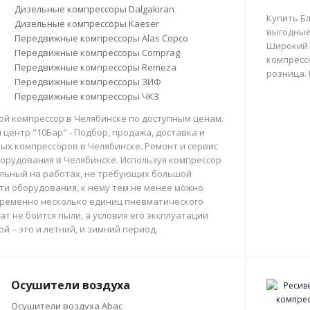
Дизельные компрессоры Dalgakiran
Купить Б
Дизельные компрессоры Kaeser
выгодные
Передвижные компрессоры Alas Copco
Широкий 
Передвижные компрессоры Comprag
компрессо
Передвижные компрессоры Remeza
розница.
Передвижные компрессоры ЗИФ
Передвижные компрессоры ЧКЗ
й компрессор в Челябинске по доступным ценам.
центр "10Бар" - Подбор, продажа, доставка и
х компрессоров в Челябинске. Ремонт и сервис
орудования в Челябинске. Используя компрессор
льный на работах, не требующих большой
и оборудования, к нему тем не менее можно
ременно несколько единиц пневматического
ат не боится пыли, а условия его эксплуатации
й – это и летний, и зимний период.
Осушители воздуха
Осушители воздуха Abac