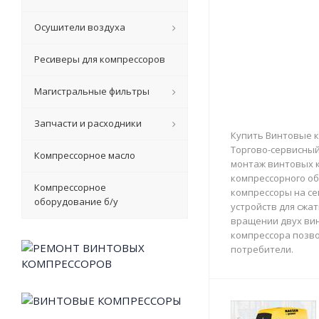
Осушители воздуха
Ресиверы для компрессоров
Магистральные фильтры
Запчасти и расходники
Купить Винтовые к
Торгово-сервисный 
Компрессорное масло
монтаж винтовых к
компрессорного об
Компрессорное
компрессоры на с
оборудование б/у
устройств для сжа
вращении двух вин
компрессора позво
потребители.