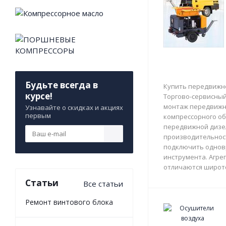
Будьте всегда в
Купить передвижно
курсе!
Торгово-сервисный 
монтаж передвижны
Узнавайте о скидках и акциях
первым
компрессорного об
передвижной дизе
производительност
подключить однов
инструмента. Агрег
отличаются широто
Статьи
Все статьи
Ремонт винтового блока