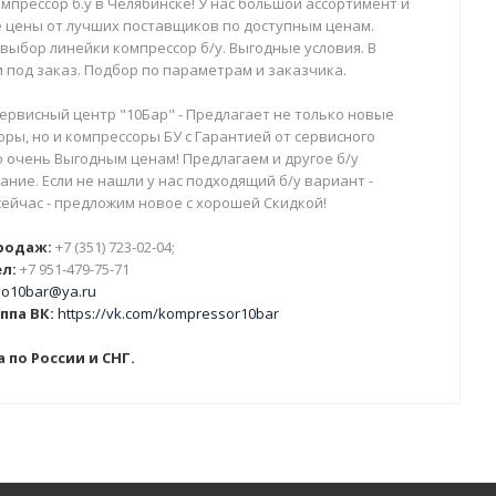
мпрессор б.у в Челябинске! У нас большой ассортимент и
 цены от лучших поставщиков по доступным ценам.
выбор линейки компрессор б/у. Выгодные условия. В
 под заказ. Подбор по параметрам и заказчика.
ервисный центр "10Бар" - Предлагает не только новые
ры, но и компрессоры БУ с Гарантией от сервисного
о очень Выгодным ценам! Предлагаем и другое б/у
ние. Если не нашли у нас подходящий б/у вариант -
сейчас - предложим новое с хорошей Скидкой!
родаж:
+7 (351) 723-02-04;
л:
+7 951-479-75-71
o10bar@ya.ru
ппа ВК:
https://vk.com/kompressor10bar
 по России и СНГ.