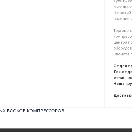
Купить ко
выгодные
Широкий 
наличии и
Торгово-с
компрессо
центра п
оборудова
Звоните 
Отдел п
Тех.отде
e-mail:
oo
Наша гру
Доставка