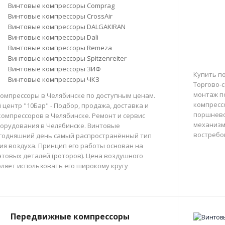
Винтовые компрессоры Comprag
Винтовые компрессоры CrossAir
Винтовые компрессоры DALGAKIRAN
Винтовые компрессоры Dali
Винтовые компрессоры Remeza
Винтовые компрессоры Spitzenreiter
Винтовые компрессоры ЗИФ
Купить п
Винтовые компрессоры ЧКЗ
Торгово-с
монтаж п
омпрессоры в Челябинске по доступным ценам.
компресс
центр "10Бар" - Подбор, продажа, доставка и
поршнево
омпрессоров в Челябинске. Ремонт и сервис
механизм
орудования в Челябинске. Винтовые
востребо
егодняшний день самый распространённый тип
тия воздуха. Принцип его работы основан на
товых деталей (роторов). Цена воздушного
ляет использовать его широкому кругу
Передвижные компрессоры