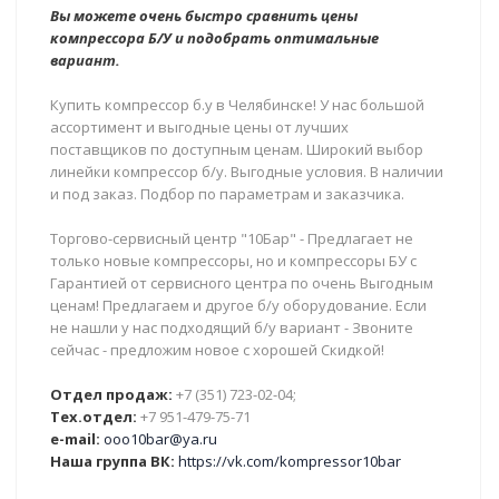
Вы можете очень быстро сравнить цены
компрессора Б/У и подобрать оптимальные
вариант.
Купить компрессор б.у в Челябинске! У нас большой
ассортимент и выгодные цены от лучших
поставщиков по доступным ценам. Широкий выбор
линейки компрессор б/у. Выгодные условия. В наличии
и под заказ. Подбор по параметрам и заказчика.
Торгово-сервисный центр "10Бар" - Предлагает не
только новые компрессоры, но и компрессоры БУ с
Гарантией от сервисного центра по очень Выгодным
ценам! Предлагаем и другое б/у оборудование. Если
не нашли у нас подходящий б/у вариант - Звоните
сейчас - предложим новое с хорошей Скидкой!
Отдел продаж:
+7 (351) 723-02-04;
Тех.отдел:
+7 951-479-75-71
e-mail:
ooo10bar@ya.ru
Наша группа ВК:
https://vk.com/kompressor10bar