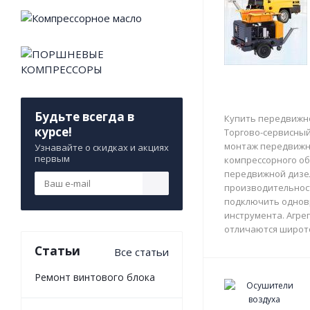
Будьте всегда в
Купить передвижно
курсе!
Торгово-сервисный 
монтаж передвижны
Узнавайте о скидках и акциях
первым
компрессорного об
передвижной дизе
производительност
подключить однов
инструмента. Агрег
отличаются широто
Статьи
Все статьи
Ремонт винтового блока