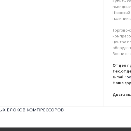
Купить ко
выгодные
Широкий 
наличии и
Торгово-с
компрессо
центра п
оборудова
Звоните 
Отдел п
Тех.отде
e-mail:
oo
Наша гру
Доставка