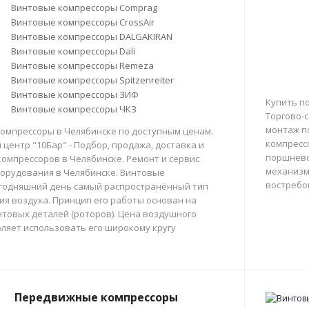
Винтовые компрессоры Comprag
Винтовые компрессоры CrossAir
Винтовые компрессоры DALGAKIRAN
Винтовые компрессоры Dali
Винтовые компрессоры Remeza
Винтовые компрессоры Spitzenreiter
Винтовые компрессоры ЗИФ
Купить п
Винтовые компрессоры ЧКЗ
Торгово-с
монтаж п
омпрессоры в Челябинске по доступным ценам.
компресс
центр "10Бар" - Подбор, продажа, доставка и
поршнево
омпрессоров в Челябинске. Ремонт и сервис
механизм
орудования в Челябинске. Винтовые
востребо
егодняшний день самый распространённый тип
тия воздуха. Принцип его работы основан на
товых деталей (роторов). Цена воздушного
ляет использовать его широкому кругу
Передвижные компрессоры