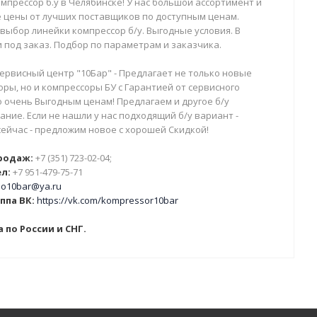
мпрессор б.у в Челябинске! У нас большой ассортимент и
 цены от лучших поставщиков по доступным ценам.
выбор линейки компрессор б/у. Выгодные условия. В
 под заказ. Подбор по параметрам и заказчика.
ервисный центр "10Бар" - Предлагает не только новые
ры, но и компрессоры БУ с Гарантией от сервисного
о очень Выгодным ценам! Предлагаем и другое б/у
ние. Если не нашли у нас подходящий б/у вариант -
сейчас - предложим новое с хорошей Скидкой!
родаж:
+7 (351) 723-02-04;
л:
+7 951-479-75-71
o10bar@ya.ru
ппа ВК:
https://vk.com/kompressor10bar
 по России и СНГ.