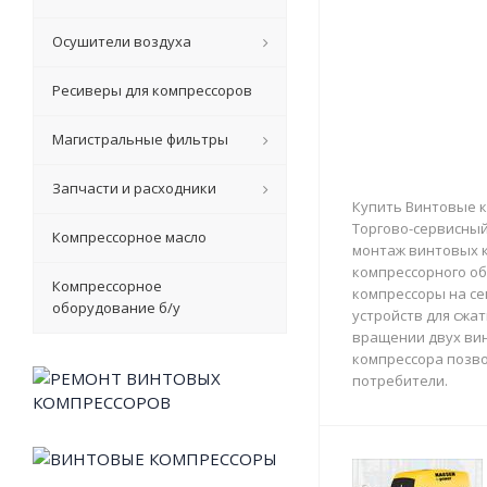
Осушители воздуха
Ресиверы для компрессоров
Магистральные фильтры
Запчасти и расходники
Купить Винтовые к
Торгово-сервисный 
Компрессорное масло
монтаж винтовых к
компрессорного об
Компрессорное
компрессоры на с
оборудование б/у
устройств для сжа
вращении двух вин
компрессора позво
потребители.