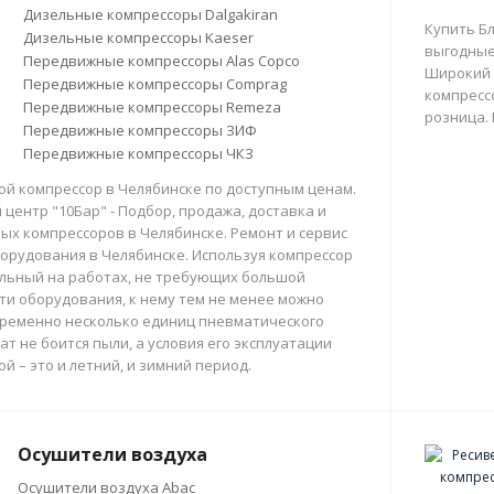
Дизельные компрессоры Dalgakiran
Купить Б
Дизельные компрессоры Kaeser
выгодные
Передвижные компрессоры Alas Copco
Широкий 
Передвижные компрессоры Comprag
компрессо
Передвижные компрессоры Remeza
розница.
Передвижные компрессоры ЗИФ
Передвижные компрессоры ЧКЗ
й компрессор в Челябинске по доступным ценам.
центр "10Бар" - Подбор, продажа, доставка и
х компрессоров в Челябинске. Ремонт и сервис
орудования в Челябинске. Используя компрессор
льный на работах, не требующих большой
и оборудования, к нему тем не менее можно
ременно несколько единиц пневматического
ат не боится пыли, а условия его эксплуатации
й – это и летний, и зимний период.
Осушители воздуха
Осушители воздуха Abac