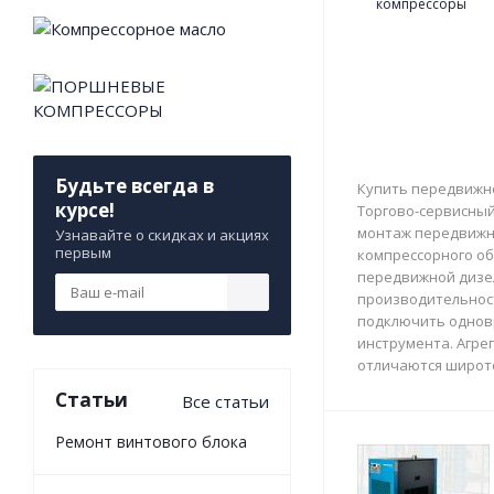
Будьте всегда в
Купить передвижно
курсе!
Торгово-сервисный 
монтаж передвижны
Узнавайте о скидках и акциях
первым
компрессорного об
передвижной дизе
производительност
подключить однов
инструмента. Агрег
отличаются широто
Статьи
Все статьи
Ремонт винтового блока