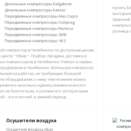
Дизельные компрессоры Dalgakiran
Купить Б
Дизельные компрессоры Kaeser
выгодные
Передвижные компрессоры Alas Copco
Широкий 
Передвижные компрессоры Comprag
компрессо
Передвижные компрессоры Remeza
розница.
Передвижные компрессоры ЗИФ
Передвижные компрессоры ЧКЗ
й компрессор в Челябинске по доступным ценам.
центр "10Бар" - Подбор, продажа, доставка и
х компрессоров в Челябинске. Ремонт и сервис
орудования в Челябинске. Используя компрессор
льный на работах, не требующих большой
и оборудования, к нему тем не менее можно
ременно несколько единиц пневматического
ат не боится пыли, а условия его эксплуатации
й – это и летний, и зимний период.
Осушители воздуха
Осушители воздуха Abac