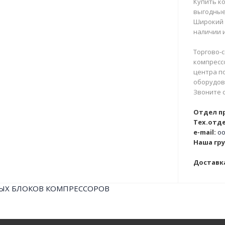
Купить ко
выгодные
Широкий 
наличии и
Торгово-с
компрессо
центра п
оборудова
Звоните 
Отдел п
Тех.отде
e-mail:
oo
Наша гру
Доставка