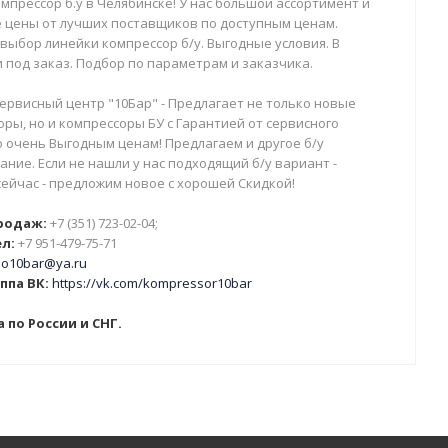
мпрессор б.у в Челябинске! У нас большой ассортимент и
 цены от лучших поставщиков по доступным ценам.
выбор линейки компрессор б/у. Выгодные условия. В
 под заказ. Подбор по параметрам и заказчика.
ервисный центр "10Бар" - Предлагает не только новые
ры, но и компрессоры БУ с Гарантией от сервисного
о очень Выгодным ценам! Предлагаем и другое б/у
ние. Если не нашли у нас подходящий б/у вариант -
сейчас - предложим новое с хорошей Скидкой!
родаж:
+7 (351) 723-02-04;
л:
+7 951-479-75-71
o10bar@ya.ru
ппа ВК:
https://vk.com/kompressor10bar
 по России и СНГ.