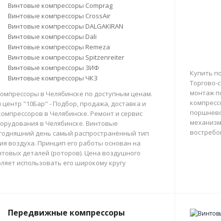
Винтовые компрессоры Comprag
Винтовые компрессоры CrossAir
Винтовые компрессоры DALGAKIRAN
Винтовые компрессоры Dali
Винтовые компрессоры Remeza
Винтовые компрессоры Spitzenreiter
Винтовые компрессоры ЗИФ
Купить п
Винтовые компрессоры ЧКЗ
Торгово-с
монтаж п
омпрессоры в Челябинске по доступным ценам.
компресс
центр "10Бар" - Подбор, продажа, доставка и
поршнево
омпрессоров в Челябинске. Ремонт и сервис
механизм
орудования в Челябинске. Винтовые
востребо
егодняшний день самый распространённый тип
тия воздуха. Принцип его работы основан на
товых деталей (роторов). Цена воздушного
ляет использовать его широкому кругу
Передвижные компрессоры