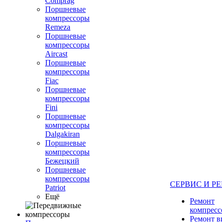
Comprag
Поршневые
компрессоры
Remeza
Поршневые
компрессоры
Aircast
Поршневые
компрессоры
Fiac
Поршневые
компрессоры
Fini
Поршневые
компрессоры
Dalgakiran
Поршневые
компрессоры
Бежецкий
Поршневые
компрессоры
СЕРВИС И Р
Patriot
Ещё
Ремонт
компресс
Ремонт 