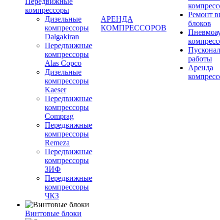
Передвижные
компресс
компрессоры
Ремонт 
Дизельные
АРЕНДА
блоков
компрессоры
КОМПРЕССОРОВ
Пневмоа
Dalgakiran
компресс
Передвижные
Пускона
компрессоры
работы
Alas Copco
Аренда
Дизельные
компресс
компрессоры
Kaeser
Передвижные
компрессоры
Comprag
Передвижные
компрессоры
Remeza
Передвижные
компрессоры
ЗИФ
Передвижные
компрессоры
ЧКЗ
Винтовые блоки