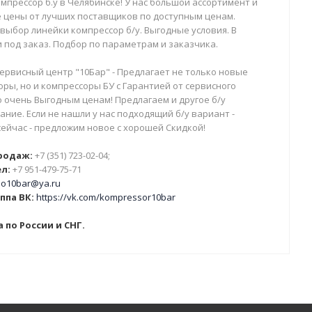
мпрессор б.у в Челябинске! У нас большой ассортимент и
 цены от лучших поставщиков по доступным ценам.
выбор линейки компрессор б/у. Выгодные условия. В
 под заказ. Подбор по параметрам и заказчика.
ервисный центр "10Бар" - Предлагает не только новые
ры, но и компрессоры БУ с Гарантией от сервисного
о очень Выгодным ценам! Предлагаем и другое б/у
ние. Если не нашли у нас подходящий б/у вариант -
сейчас - предложим новое с хорошей Скидкой!
родаж:
+7 (351) 723-02-04;
л:
+7 951-479-75-71
o10bar@ya.ru
ппа ВК:
https://vk.com/kompressor10bar
 по России и СНГ.