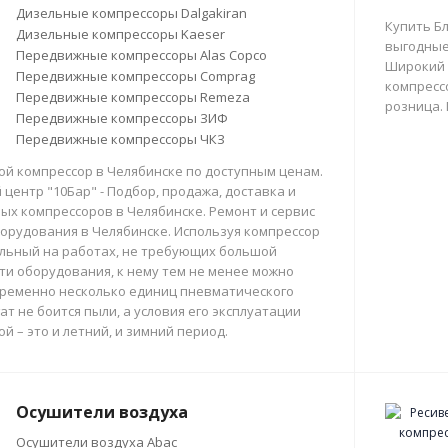
Дизельные компрессоры Dalgakiran
Купить Б
Дизельные компрессоры Kaeser
выгодные
Передвижные компрессоры Alas Copco
Широкий 
Передвижные компрессоры Comprag
компрессо
Передвижные компрессоры Remeza
розница.
Передвижные компрессоры ЗИФ
Передвижные компрессоры ЧКЗ
й компрессор в Челябинске по доступным ценам.
центр "10Бар" - Подбор, продажа, доставка и
х компрессоров в Челябинске. Ремонт и сервис
орудования в Челябинске. Используя компрессор
льный на работах, не требующих большой
и оборудования, к нему тем не менее можно
ременно несколько единиц пневматического
ат не боится пыли, а условия его эксплуатации
й – это и летний, и зимний период.
Осушители воздуха
Осушители воздуха Abac