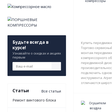
Будьте всегда в
Купить передвижно
курсе!
Торгово-сервисный 
монтаж передвижны
Узнавайте о скидках и акциях
первым
компрессорного об
передвижной дизе
производительност
подключить однов
инструмента. Агрег
отличаются широто
Статьи
Все статьи
Ремонт винтового блока