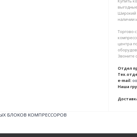
Купить ко
выгодные
Широкий 
наличии и
Торгово-с
компрессо
центра п
оборудова
Звоните 
Отдел п
Тех.отде
e-mail:
oo
Наша гру
Доставка