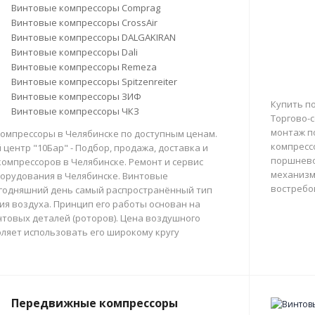
Винтовые компрессоры Comprag
Винтовые компрессоры CrossAir
Винтовые компрессоры DALGAKIRAN
Винтовые компрессоры Dali
Винтовые компрессоры Remeza
Винтовые компрессоры Spitzenreiter
Винтовые компрессоры ЗИФ
Купить п
Винтовые компрессоры ЧКЗ
Торгово-с
монтаж п
омпрессоры в Челябинске по доступным ценам.
компресс
центр "10Бар" - Подбор, продажа, доставка и
поршнево
омпрессоров в Челябинске. Ремонт и сервис
механизм
орудования в Челябинске. Винтовые
востребо
егодняшний день самый распространённый тип
тия воздуха. Принцип его работы основан на
товых деталей (роторов). Цена воздушного
ляет использовать его широкому кругу
Передвижные компрессоры